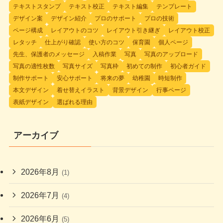
テキストスタンプ
テキスト校正
テキスト編集
テンプレート
デザイン案
デザイン紹介
プロのサポート
プロの技術
ページ構成
レイアウトのコツ
レイアウト引き継ぎ
レイアウト校正
レタッチ
仕上がり確認
使い方のコツ
保育園
個人ページ
先生、保護者のメッセージ
入稿作業
写真
写真のアップロード
写真の適性枚数
写真サイズ
写真枠
初めての制作
初心者ガイド
制作サポート
安心サポート
将来の夢
幼稚園
時短制作
本文デザイン
着せ替えイラスト
背景デザイン
行事ページ
表紙デザイン
選ばれる理由
アーカイブ
2026年8月
(1)
2026年7月
(4)
2026年6月
(5)