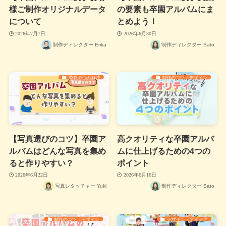
様ご制作オリジナルデータ
の要素も卒園アルバムにま
について
とめよう！
2026年7月7日
2026年6月30日
制作ディレクター Erika
制作ディレクター Sato
委員の悩み解決
制作のコツ・デザイン
【写真選びのコツ】卒園ア
高クオリティな卒園アルバ
ルバムはどんな写真を集め
ムに仕上げるための4つの
ると作りやすい？
ポイント
2026年6月22日
2026年6月16日
写真レタッチャー Yuki
制作ディレクター Sato
制作のコツ・デザイン
デザイン・アイデア