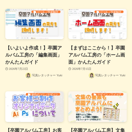
ツール・技術解説
ツール・技術解説
【いよいよ作成！】卒園ア
【まずはここから！】卒園
ルバム工房の「編集画面」
アルバム工房の「ホーム画
かんたんガイド
面」かんたんガイド
2026年7月22日
2026年7月15日
写真レタッチャー Yuki
写真レタッチャー Yuki
制作のコツ・デザイン
デザイン・アイデア
【卒園アルバム工房】お客
【卒園アルバム工房】文集