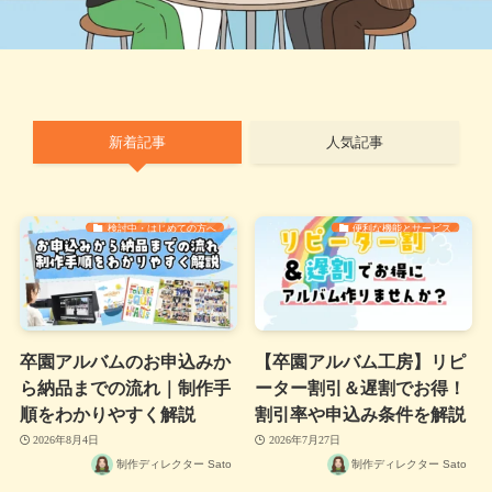
新着記事
人気記事
検討中・はじめての方へ
便利な機能とサービス
卒園アルバムのお申込みか
【卒園アルバム工房】リピ
ら納品までの流れ｜制作手
ーター割引＆遅割でお得！
順をわかりやすく解説
割引率や申込み条件を解説
2026年8月4日
2026年7月27日
制作ディレクター Sato
制作ディレクター Sato