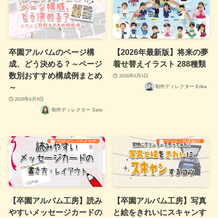
卒園アルバムのページ構
【2026年最新版】将来の夢
成、どう決める？～ページ
着せ替えイラスト 288種類
数別おすすめ構成例まとめ
2026年6月5日
～
制作ディレクター Erika
2026年6月9日
制作ディレクター Sato
デザイン・アイデア
ツール・技術解説
【卒園アルバム工房】読み
【卒園アルバム工房】写真
やすいメッセージカードの
と絵をきれいにスキャンす