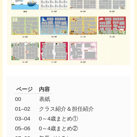
ページ 内容
00 表紙
01–02 クラス紹介＆担任紹介
03–04 0～4歳まとめ①
05–06 0～4歳まとめ②