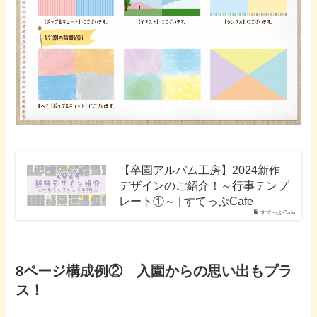
【卒園アルバム工房】2024新作
デザインのご紹介！～行事テンプ
レート①～ | すてっぷCafe
すてっぷCafe
8ページ構成例② 入園からの思い出もプラ
ス！