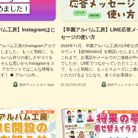
工房】Instagramはじ
【卒園アルバム工房】LINE応答メ
セージの使い方
ルバム工房のInstagramアカウ
2024年11月、卒園アルバム工房のLINE公
しました。 もっと気軽に、も
カウント【@383vbtni】を開設いたしまし
アルバム作りの楽しさやコツを
これまで、お電話やメールでのご連絡が中
んな思いからInstagramをス
でしたが、LINEでつながっていただくこと
 アカウントではこんな情報を
で、もっと気軽に、もっとスムーズにご連
！ ◆ アルバム作...
いただけるようになり、多くのお客様か...
制作ディレクター Sato
制作ディレクター Sa
2025年6月3日
委員の悩み解決
デザイン・アイデ