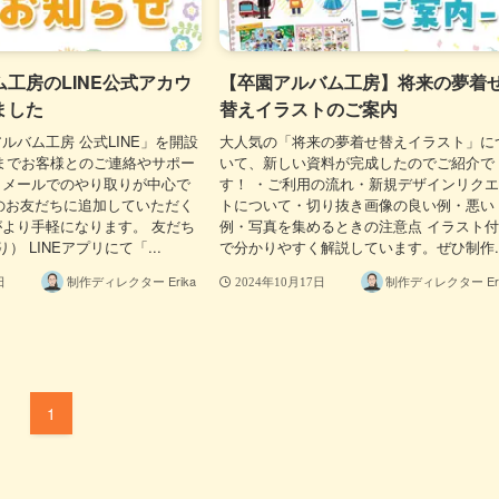
工房のLINE公式アカウ
【卒園アルバム工房】将来の夢着
ました
替えイラストのご案内
ルバム工房 公式LINE」を開設
大人気の「将来の夢着せ替えイラスト」に
までお客様とのご連絡やサポー
いて、新しい資料が完成したのでご紹介で
・メールでのやり取りが中心で
す！ ・ご利用の流れ・新規デザインリク
Eのお友だちに追加していただく
トについて・切り抜き画像の良い例・悪い
より手軽になります。 友だち
例・写真を集めるときの注意点 イラスト
） LINEアプリにて「...
で分かりやすく解説しています。ぜひ制作..
制作ディレクター Erika
制作ディレクター Eri
日
2024年10月17日
1