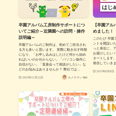
卒園アルバム工房制作サポートにつ
【卒園アルバム
いてご紹介～近隣園への訪問・操作
めました！
説明編～
このたび 卒園ア
ントを開設いた
卒園アルバムのご制作は、初めてご担当され
っと身近に、
る方も多いと思います。 実際に動き出す時期
お届けしたい！そ
になり、「お申し込みはしたけど何から始め
タートします。
ればいいのか分からない」「パソコン操作に
発信していきます
自信がない」「直接会って相談がしたい」な
どのお悩みはありませんか？ 弊社では...
2025年8月6日
カメラマン Mei
2025年11月12日
委員の悩み解決