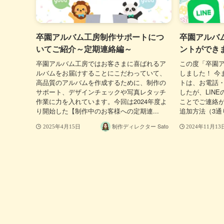
卒園アルバム工房制作サポートにつ
卒園アルバム
いてご紹介～定期連絡編～
ントができ
卒園アルバム工房ではお客さまに喜ばれるア
この度「卒園ア
ルバムをお届けすることにこだわっていて、
しました！ 今
高品質のアルバムを作成するために、制作の
トは、お電話
サポート、デザインチェックや写真レタッチ
したが、LIN
作業に力を入れています。今回は2024年度よ
ことでご連絡が
り開始した【制作中のお客様への定期連...
追加方法（3通り
制作ディレクター Sato
2025年4月15日
2024年11月13