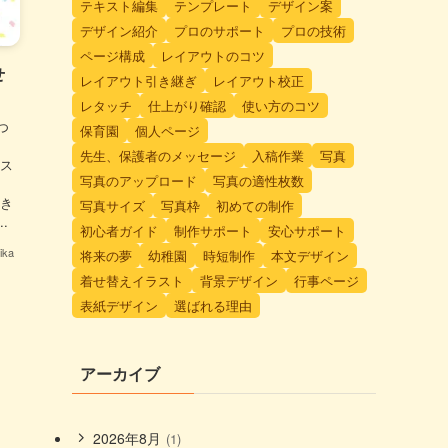
テキスト編集
テンプレート
デザイン案
デザイン紹介
プロのサポート
プロの技術
ページ構成
レイアウトのコツ
せ
レイアウト引き継ぎ
レイアウト校正
レタッチ
仕上がり確認
使い方のコツ
つ
保育園
個人ページ
先生、保護者のメッセージ
入稿作業
写真
エス
写真のアップロード
写真の適性枚数
付き
写真サイズ
写真枠
初めての制作
.
初心者ガイド
制作サポート
安心サポート
ka
将来の夢
幼稚園
時短制作
本文デザイン
着せ替えイラスト
背景デザイン
行事ページ
表紙デザイン
選ばれる理由
アーカイブ
2026年8月
(1)