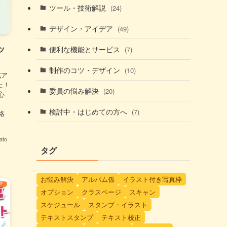
ツール・技術解説
(24)
デザイン・アイデア
(49)
ッ
便利な機能とサービス
(7)
制作のコツ・デザイン
(10)
式ア
た！
委員の悩み解決
(20)
心
検討中・はじめての方へ
(7)
絡
to
タグ
お悩み解決
アルバム係
イラスト付き写真枠
ア
オプション
クラスページ
スキャン
スケジュール
スタンプ・イラスト
テキストスタンプ
テキスト校正