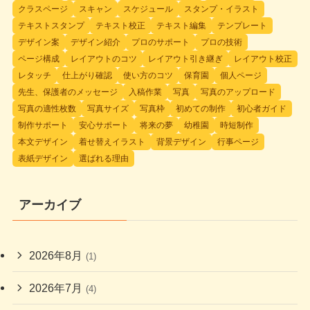
クラスページ
スキャン
スケジュール
スタンプ・イラスト
テキストスタンプ
テキスト校正
テキスト編集
テンプレート
デザイン案
デザイン紹介
プロのサポート
プロの技術
ページ構成
レイアウトのコツ
レイアウト引き継ぎ
レイアウト校正
レタッチ
仕上がり確認
使い方のコツ
保育園
個人ページ
先生、保護者のメッセージ
入稿作業
写真
写真のアップロード
写真の適性枚数
写真サイズ
写真枠
初めての制作
初心者ガイド
制作サポート
安心サポート
将来の夢
幼稚園
時短制作
本文デザイン
着せ替えイラスト
背景デザイン
行事ページ
表紙デザイン
選ばれる理由
アーカイブ
2026年8月
(1)
2026年7月
(4)