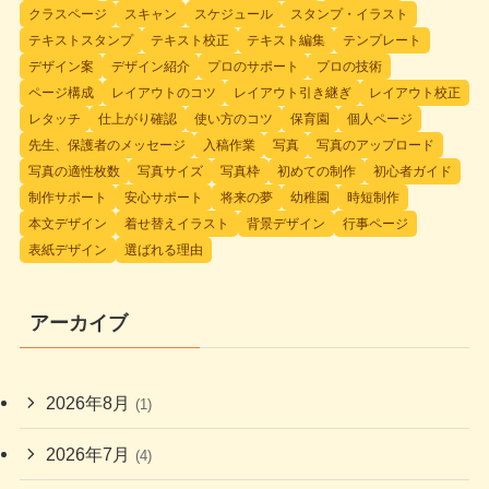
クラスページ
スキャン
スケジュール
スタンプ・イラスト
テキストスタンプ
テキスト校正
テキスト編集
テンプレート
デザイン案
デザイン紹介
プロのサポート
プロの技術
ページ構成
レイアウトのコツ
レイアウト引き継ぎ
レイアウト校正
レタッチ
仕上がり確認
使い方のコツ
保育園
個人ページ
先生、保護者のメッセージ
入稿作業
写真
写真のアップロード
写真の適性枚数
写真サイズ
写真枠
初めての制作
初心者ガイド
制作サポート
安心サポート
将来の夢
幼稚園
時短制作
本文デザイン
着せ替えイラスト
背景デザイン
行事ページ
表紙デザイン
選ばれる理由
アーカイブ
2026年8月
(1)
2026年7月
(4)