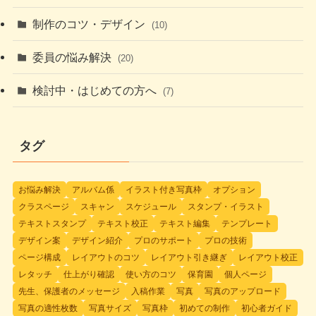
制作のコツ・デザイン
(10)
委員の悩み解決
(20)
検討中・はじめての方へ
(7)
タグ
お悩み解決
アルバム係
イラスト付き写真枠
オプション
クラスページ
スキャン
スケジュール
スタンプ・イラスト
テキストスタンプ
テキスト校正
テキスト編集
テンプレート
デザイン案
デザイン紹介
プロのサポート
プロの技術
ページ構成
レイアウトのコツ
レイアウト引き継ぎ
レイアウト校正
レタッチ
仕上がり確認
使い方のコツ
保育園
個人ページ
先生、保護者のメッセージ
入稿作業
写真
写真のアップロード
写真の適性枚数
写真サイズ
写真枠
初めての制作
初心者ガイド