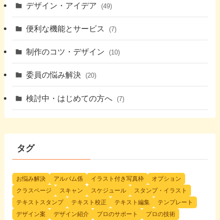
デザイン・アイデア
(49)
便利な機能とサービス
(7)
制作のコツ・デザイン
(10)
委員の悩み解決
(20)
検討中・はじめての方へ
(7)
タグ
お悩み解決
アルバム係
イラスト付き写真枠
オプション
クラスページ
スキャン
スケジュール
スタンプ・イラスト
テキストスタンプ
テキスト校正
テキスト編集
テンプレート
デザイン案
デザイン紹介
プロのサポート
プロの技術