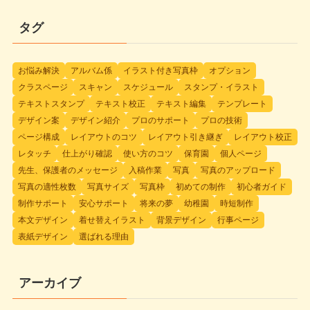
タグ
お悩み解決
アルバム係
イラスト付き写真枠
オプション
クラスページ
スキャン
スケジュール
スタンプ・イラスト
テキストスタンプ
テキスト校正
テキスト編集
テンプレート
デザイン案
デザイン紹介
プロのサポート
プロの技術
ページ構成
レイアウトのコツ
レイアウト引き継ぎ
レイアウト校正
レタッチ
仕上がり確認
使い方のコツ
保育園
個人ページ
先生、保護者のメッセージ
入稿作業
写真
写真のアップロード
写真の適性枚数
写真サイズ
写真枠
初めての制作
初心者ガイド
制作サポート
安心サポート
将来の夢
幼稚園
時短制作
本文デザイン
着せ替えイラスト
背景デザイン
行事ページ
表紙デザイン
選ばれる理由
アーカイブ