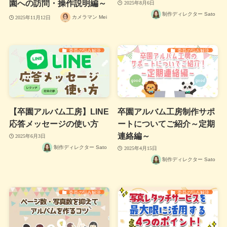
園への訪問・操作説明編～
2025年8月6日
制作ディレクター Sato
カメラマン Mei
2025年11月12日
委員の悩み解決
委員の悩み解決
【卒園アルバム工房】LINE
卒園アルバム工房制作サポ
応答メッセージの使い方
ートについてご紹介～定期
連絡編～
2025年6月3日
制作ディレクター Sato
2025年4月15日
制作ディレクター Sato
委員の悩み解決
委員の悩み解決