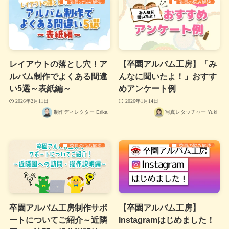
委員の悩み解決
委員の悩み解決
レイアウトの落とし穴！ア
【卒園アルバム工房】「み
ルバム制作でよくある間違
んなに聞いたよ！」おすす
い5選～表紙編～
めアンケート例
2026年2月11日
2026年1月14日
制作ディレクター Erika
写真レタッチャー Yuki
委員の悩み解決
委員の悩み解決
卒園アルバム工房制作サポ
【卒園アルバム工房】
ートについてご紹介～近隣
Instagramはじめました！