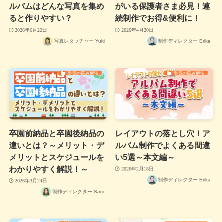
ルバムはどんな写真を集め
がいる保護者さま必見！連
ると作りやすい？
続制作でお得&便利に！
2026年6月22日
2026年4月20日
写真レタッチャー Yuki
制作ディレクター Erika
委員の悩み解決
委員の悩み解決
卒園前納品と卒園後納品の
レイアウトの落とし穴！ア
違いとは？～メリット・デ
ルバム制作でよくある間違
メリットとスケジュールを
い5選～本文編～
わかりやすく解説！～
2026年2月18日
制作ディレクター Erika
2026年3月24日
制作ディレクター Sato