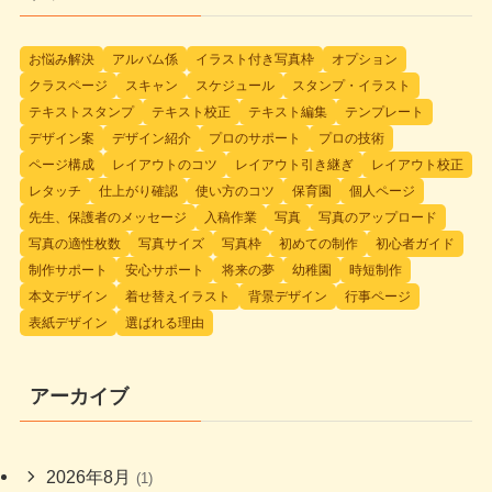
お悩み解決
アルバム係
イラスト付き写真枠
オプション
クラスページ
スキャン
スケジュール
スタンプ・イラスト
テキストスタンプ
テキスト校正
テキスト編集
テンプレート
デザイン案
デザイン紹介
プロのサポート
プロの技術
ページ構成
レイアウトのコツ
レイアウト引き継ぎ
レイアウト校正
レタッチ
仕上がり確認
使い方のコツ
保育園
個人ページ
先生、保護者のメッセージ
入稿作業
写真
写真のアップロード
写真の適性枚数
写真サイズ
写真枠
初めての制作
初心者ガイド
制作サポート
安心サポート
将来の夢
幼稚園
時短制作
本文デザイン
着せ替えイラスト
背景デザイン
行事ページ
表紙デザイン
選ばれる理由
アーカイブ
2026年8月
(1)