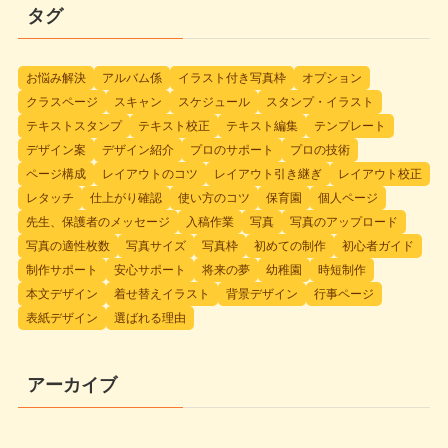
タグ
お悩み解決
アルバム係
イラスト付き写真枠
オプション
クラスページ
スキャン
スケジュール
スタンプ・イラスト
テキストスタンプ
テキスト校正
テキスト編集
テンプレート
デザイン案
デザイン紹介
プロのサポート
プロの技術
ページ構成
レイアウトのコツ
レイアウト引き継ぎ
レイアウト校正
レタッチ
仕上がり確認
使い方のコツ
保育園
個人ページ
先生、保護者のメッセージ
入稿作業
写真
写真のアップロード
写真の適性枚数
写真サイズ
写真枠
初めての制作
初心者ガイド
制作サポート
安心サポート
将来の夢
幼稚園
時短制作
本文デザイン
着せ替えイラスト
背景デザイン
行事ページ
表紙デザイン
選ばれる理由
アーカイブ