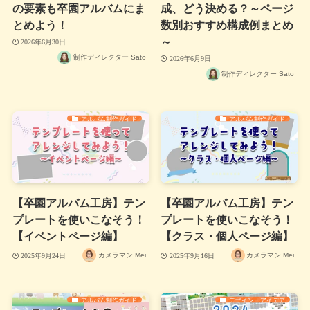
の要素も卒園アルバムにま
成、どう決める？～ページ
とめよう！
数別おすすめ構成例まとめ
～
2026年6月30日
制作ディレクター Sato
2026年6月9日
制作ディレクター Sato
アルバム制作ガイド
アルバム制作ガイド
【卒園アルバム工房】テン
【卒園アルバム工房】テン
プレートを使いこなそう！
プレートを使いこなそう！
【イベントページ編】
【クラス・個人ページ編】
カメラマン Mei
カメラマン Mei
2025年9月24日
2025年9月16日
アルバム制作ガイド
デザイン・アイデア