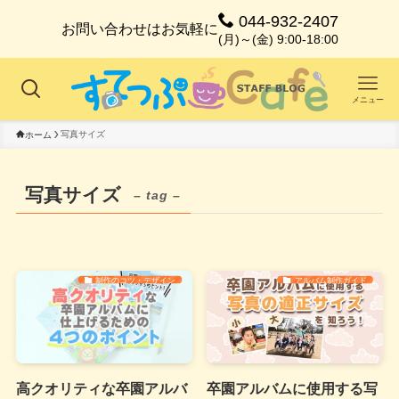
044-932-2407
お問い合わせはお気軽に
(月)～(金) 9:00-18:00
メニュー
写真サイズ
ホーム
写真サイズ
– tag –
制作のコツ・デザイン
アルバム制作ガイド
高クオリティな卒園アルバ
卒園アルバムに使用する写