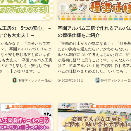
ム工房の「5つの安心」～
卒園アルバム工房で作れるアルバ
方でも大丈夫！～
の標準仕様をご紹介
上がるかな？」「自分たちで本
「実際の仕上がりが気になる！」 「何を
？」 卒園アルバムづくりをは
にどの業者を選んだらいいかわからない」
んな不安を感じる方も多いはず
ルバム制作について考えはじめた時に、誰
方も大丈夫！ 卒園アルバム工房
が最初に疑問に思うことです。そんな方へ
ての方でも楽しく・安心して作
けて、卒園アルバム工房で実際に作れるア
ート】があります。 ...
バムの仕様をまとめました。 いくつも...
制作ディレクター Sato
制作ディレクター Eri
2026年2月11日
検討中・はじめての方へ
検討中・はじめての方