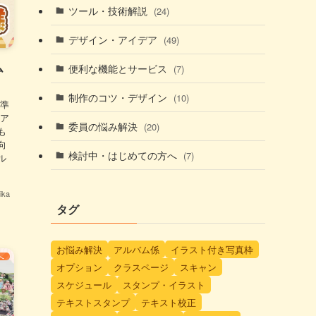
ツール・技術解説
(24)
デザイン・アイデア
(49)
ム
便利な機能とサービス
(7)
制作のコツ・デザイン
(10)
基準
 ア
委員の悩み解決
(20)
も
向
検討中・はじめての方へ
(7)
ル
ka
タグ
お悩み解決
アルバム係
イラスト付き写真枠
へ
オプション
クラスページ
スキャン
スケジュール
スタンプ・イラスト
テキストスタンプ
テキスト校正