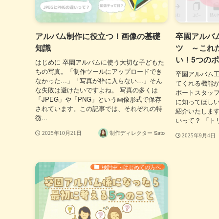
アルバム制作に役立つ！画像の基礎
卒園アルバ
知識
ツ ～これ
い！5つの
はじめに 卒園アルバムに使う大切な子どもた
ちの写真。「制作ツールにアップロードでき
卒園アルバム
なかった…」「写真が枠に入らない…」そん
てくれる機能が
な失敗は避けたいですよね。 写真の多くは
ポートスタッ
「JPEG」や「PNG」という画像形式で保存
に知ってほしい
されています。この記事では、それぞれの特
紹介いたします
徴...
いって？ 「ト
制作ディレクター Sato
2025年10月21日
2025年9月4日
検討中・はじめての方へ