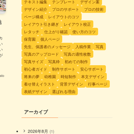
テキスト編集
テンプレート
デザイン案
デザイン紹介
プロのサポート
プロの技術
ページ構成
レイアウトのコツ
貼
レイアウト引き継ぎ
レイアウト校正
レタッチ
仕上がり確認
使い方のコツ
カ
保育園
個人ページ
い
先生、保護者のメッセージ
入稿作業
写真
い
写真のアップロード
写真の適性枚数
が
、
写真サイズ
写真枠
初めての制作
初心者ガイド
制作サポート
安心サポート
to
将来の夢
幼稚園
時短制作
本文デザイン
着せ替えイラスト
背景デザイン
行事ページ
表紙デザイン
選ばれる理由
アーカイブ
2026年8月
(1)