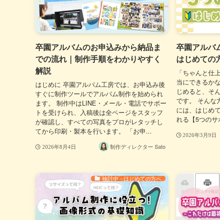
卒園アルバムのお申込みから納品ま
卒園アルバ
での流れ｜制作手順をわかりやすく
はじめての
解説
「ちゃんと仕
当にできるかな
はじめに 卒園アルバム工房では、お申込み後
じめると、そ
すぐに制作ツールでアルバム制作を始められ
です。 そんな
ます。 制作中はLINE・メール・電話でサポー
には、はじめ
トを受けられ、入稿後は全ページをスタッフ
れる【5つのサポ
が確認し、すべての写真をプロがレタッチし
てから印刷・製本を行います。 「お申...
2026年3月9日
制作ディレクター Sato
2026年8月4日
検討中・はじめての方へ