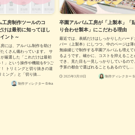
ム工房制作ツールのコ
卒園アルバム工房が「上製本」「
だけは最初に知ってほし
り合わせ製本」にこだわる理由
ポイント～
最近では、表紙だけはしっかりしたハード
バー（上製本）にしつつ、中のページは薄
工房には、アルバム制作を助け
無線綴じで制作する卒園アルバムも増えて
たくさん備わっています。 サ
るようです。確かに、コストを抑えること
フが厳選した「これだけは最初
でき、見た目も一見しっかりしているので
！」という操作や機能を5つご
予算の都合で選ばれることもあるのでし...
！ トリミングと切り抜きの違
リミング」と「切り抜...
制作ディレクター Sa
2025年3月10日
制作ディレクター Erika