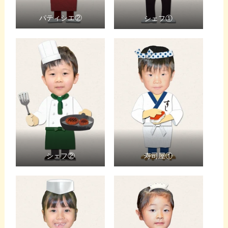
パティシエ②
シェフ①
シェフ②
寿司屋①