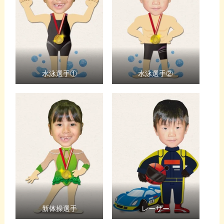
水泳選手①
水泳選手②
新体操選手
レーサー