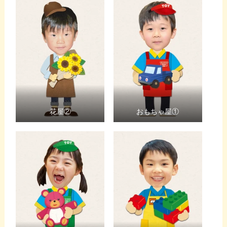
花屋②
おもちゃ屋①