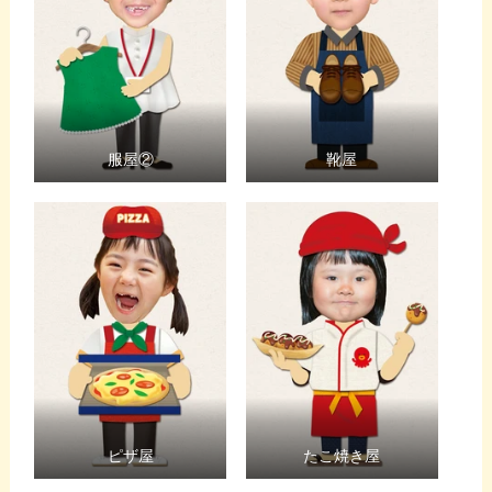
服屋②
靴屋
ピザ屋
たこ焼き屋