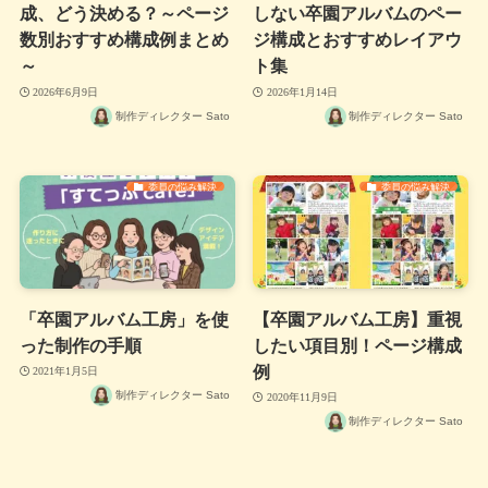
成、どう決める？～ページ
しない卒園アルバムのペー
数別おすすめ構成例まとめ
ジ構成とおすすめレイアウ
～
ト集
2026年6月9日
2026年1月14日
制作ディレクター Sato
制作ディレクター Sato
委員の悩み解決
委員の悩み解決
「卒園アルバム工房」を使
【卒園アルバム工房】重視
った制作の手順
したい項目別！ページ構成
例
2021年1月5日
制作ディレクター Sato
2020年11月9日
制作ディレクター Sato