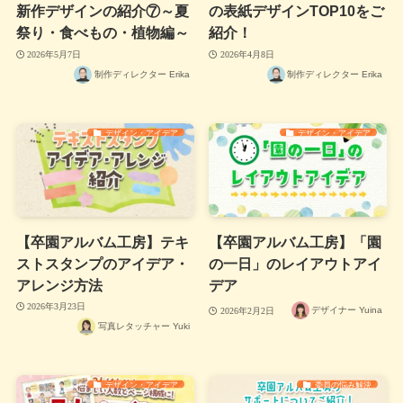
新作デザインの紹介⑦～夏
の表紙デザインTOP10をご
祭り・食べもの・植物編～
紹介！
2026年5月7日
2026年4月8日
制作ディレクター Erika
制作ディレクター Erika
デザイン・アイデア
デザイン・アイデア
【卒園アルバム工房】テキ
【卒園アルバム工房】「園
ストスタンプのアイデア・
の一日」のレイアウトアイ
アレンジ方法
デア
2026年3月23日
デザイナー Yuina
2026年2月2日
写真レタッチャー Yuki
デザイン・アイデア
委員の悩み解決