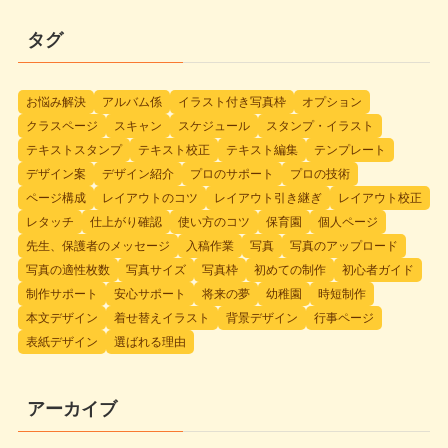
タグ
お悩み解決
アルバム係
イラスト付き写真枠
オプション
クラスページ
スキャン
スケジュール
スタンプ・イラスト
テキストスタンプ
テキスト校正
テキスト編集
テンプレート
デザイン案
デザイン紹介
プロのサポート
プロの技術
ページ構成
レイアウトのコツ
レイアウト引き継ぎ
レイアウト校正
レタッチ
仕上がり確認
使い方のコツ
保育園
個人ページ
先生、保護者のメッセージ
入稿作業
写真
写真のアップロード
写真の適性枚数
写真サイズ
写真枠
初めての制作
初心者ガイド
制作サポート
安心サポート
将来の夢
幼稚園
時短制作
本文デザイン
着せ替えイラスト
背景デザイン
行事ページ
表紙デザイン
選ばれる理由
アーカイブ