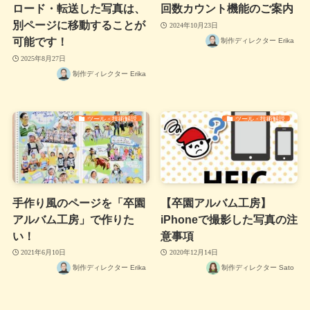
ロード・転送した写真は、
回数カウント機能のご案内
別ページに移動することが
2024年10月23日
可能です！
制作ディレクター Erika
2025年8月27日
制作ディレクター Erika
ツール・技術解説
ツール・技術解説
手作り風のページを「卒園
【卒園アルバム工房】
アルバム工房」で作りた
iPhoneで撮影した写真の注
い！
意事項
2021年6月10日
2020年12月14日
制作ディレクター Erika
制作ディレクター Sato