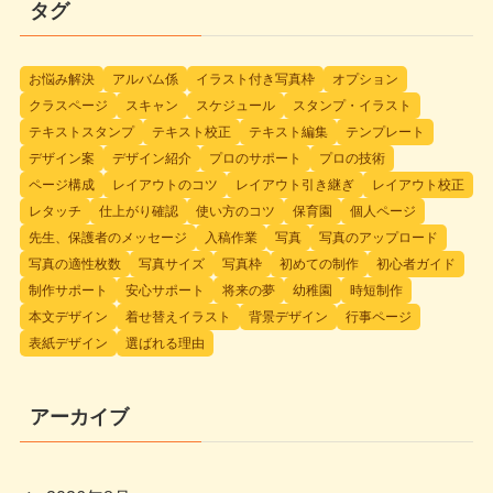
タグ
お悩み解決
アルバム係
イラスト付き写真枠
オプション
クラスページ
スキャン
スケジュール
スタンプ・イラスト
テキストスタンプ
テキスト校正
テキスト編集
テンプレート
デザイン案
デザイン紹介
プロのサポート
プロの技術
ページ構成
レイアウトのコツ
レイアウト引き継ぎ
レイアウト校正
レタッチ
仕上がり確認
使い方のコツ
保育園
個人ページ
先生、保護者のメッセージ
入稿作業
写真
写真のアップロード
写真の適性枚数
写真サイズ
写真枠
初めての制作
初心者ガイド
制作サポート
安心サポート
将来の夢
幼稚園
時短制作
本文デザイン
着せ替えイラスト
背景デザイン
行事ページ
表紙デザイン
選ばれる理由
アーカイブ