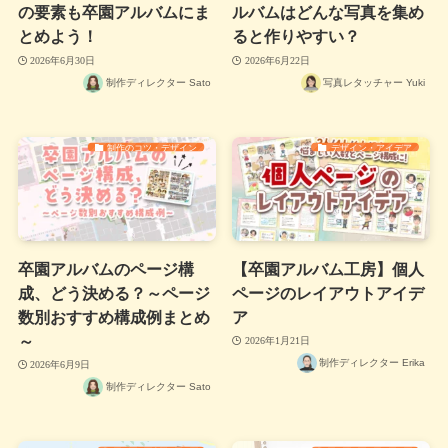
の要素も卒園アルバムにま
ルバムはどんな写真を集め
とめよう！
ると作りやすい？
2026年6月30日
2026年6月22日
制作ディレクター Sato
写真レタッチャー Yuki
制作のコツ・デザイン
デザイン・アイデア
卒園アルバムのページ構
【卒園アルバム工房】個人
成、どう決める？～ページ
ページのレイアウトアイデ
数別おすすめ構成例まとめ
ア
～
2026年1月21日
制作ディレクター Erika
2026年6月9日
制作ディレクター Sato