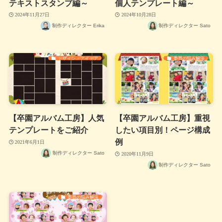
テキストスタンプ編～
個人テンプレート編～
2024年11月27日
2024年10月28日
制作ディレクター Erika
制作ディレクター Sato
デザイン・アイデア
委員の悩み解決
【卒園アルバム工房】人気
【卒園アルバム工房】重視
テンプレートをご紹介
したい項目別！ページ構成
例
2021年6月1日
制作ディレクター Sato
2020年11月9日
制作ディレクター Sato
委員の悩み解決