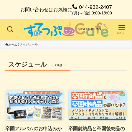
044-932-2407
お問い合わせはお気軽に
(月)～(金) 9:00-18:00
メニュー
スケジュール
ホーム
スケジュール
– tag –
検討中・はじめての方へ
委員の悩み解決
卒園アルバムのお申込みか
卒園前納品と卒園後納品の