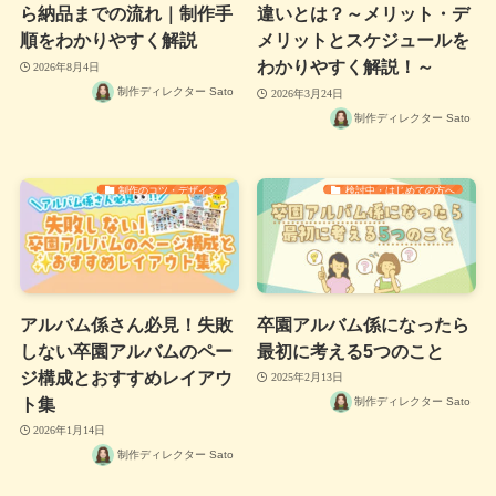
ら納品までの流れ｜制作手
違いとは？～メリット・デ
順をわかりやすく解説
メリットとスケジュールを
わかりやすく解説！～
2026年8月4日
制作ディレクター Sato
2026年3月24日
制作ディレクター Sato
制作のコツ・デザイン
検討中・はじめての方へ
アルバム係さん必見！失敗
卒園アルバム係になったら
しない卒園アルバムのペー
最初に考える5つのこと
ジ構成とおすすめレイアウ
2025年2月13日
ト集
制作ディレクター Sato
2026年1月14日
制作ディレクター Sato