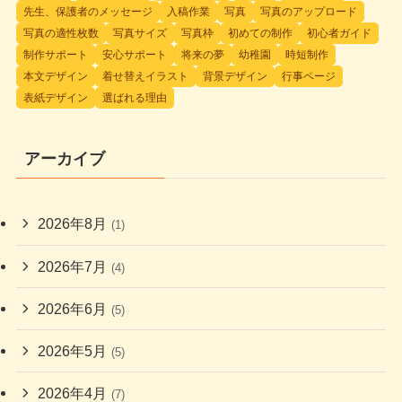
先生、保護者のメッセージ
入稿作業
写真
写真のアップロード
写真の適性枚数
写真サイズ
写真枠
初めての制作
初心者ガイド
制作サポート
安心サポート
将来の夢
幼稚園
時短制作
本文デザイン
着せ替えイラスト
背景デザイン
行事ページ
表紙デザイン
選ばれる理由
アーカイブ
2026年8月
(1)
2026年7月
(4)
2026年6月
(5)
2026年5月
(5)
2026年4月
(7)