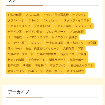
タグ
お悩み解決
アルバム係
イラスト付き写真枠
オプション
クラスページ
スキャン
スケジュール
スタンプ・イラスト
テキストスタンプ
テキスト校正
テキスト編集
テンプレート
デザイン案
デザイン紹介
プロのサポート
プロの技術
ページ構成
レイアウトのコツ
レイアウト引き継ぎ
レイアウト校正
レタッチ
仕上がり確認
使い方のコツ
保育園
個人ページ
先生、保護者のメッセージ
入稿作業
写真
写真のアップロード
写真の適性枚数
写真サイズ
写真枠
初めての制作
初心者ガイド
制作サポート
安心サポート
将来の夢
幼稚園
時短制作
本文デザイン
着せ替えイラスト
背景デザイン
行事ページ
表紙デザイン
選ばれる理由
アーカイブ