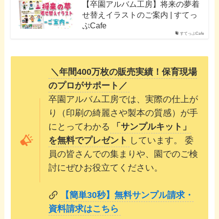
【卒園アルバム工房】将来の夢着
せ替えイラストのご案内 | すてっ
ぷCafe
すてっぷCafe
＼年間400万枚の販売実績！保育現場
のプロがサポート／
卒園アルバム工房では、実際の仕上が
り（印刷の綺麗さや製本の質感）が手
にとってわかる
「サンプルキット」
を無料でプレゼント
しています。 委
員の皆さんでの集まりや、園でのご検
討にぜひお役立てください。
【簡単30秒】無料サンプル請求・
資料請求はこちら