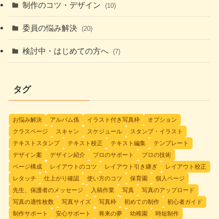
制作のコツ・デザイン
(10)
委員の悩み解決
(20)
検討中・はじめての方へ
(7)
タグ
お悩み解決
アルバム係
イラスト付き写真枠
オプション
クラスページ
スキャン
スケジュール
スタンプ・イラスト
テキストスタンプ
テキスト校正
テキスト編集
テンプレート
デザイン案
デザイン紹介
プロのサポート
プロの技術
ページ構成
レイアウトのコツ
レイアウト引き継ぎ
レイアウト校正
レタッチ
仕上がり確認
使い方のコツ
保育園
個人ページ
先生、保護者のメッセージ
入稿作業
写真
写真のアップロード
写真の適性枚数
写真サイズ
写真枠
初めての制作
初心者ガイド
制作サポート
安心サポート
将来の夢
幼稚園
時短制作