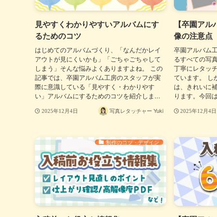
見やすくわかりやすいアルバムにす
【卒園アル
るためのコツ
像の注意点
はじめてのアルバムづくり、「なんだかレイ
卒園アルバム
アウトが見にくいかも」「ごちゃごちゃして
るすべての写真
しまう」そんな悩みよくありますよね。 この
丁寧にレタッ
記事では、卒園アルバム工房のスタッフが実
ています。 し
際に意識している「見やすく・わかりやす
は、きれいに
い」アルバムにするためのコツを紹介しま...
ります。今回は
写真レタッチャー Yuki
2025年12月4日
2025年12月4日
制作のコツ・デザイン