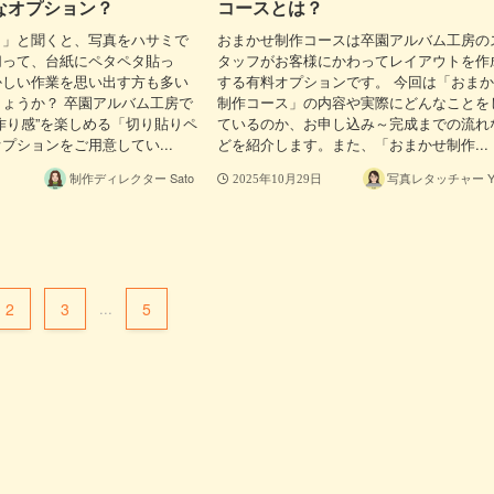
なオプション？
コースとは？
り」と聞くと、写真をハサミで
おまかせ制作コースは卒園アルバム工房の
切って、台紙にペタペタ貼っ
タッフがお客様にかわってレイアウトを作
かしい作業を思い出す方も多い
する有料オプションです。 今回は「おま
ょうか？ 卒園アルバム工房で
制作コース」の内容や実際にどんなことを
作り感”を楽しめる「切り貼りペ
ているのか、お申し込み～完成までの流れ
プションをご用意してい...
どを紹介します。また、「おまかせ制作...
制作ディレクター Sato
写真レタッチャー Yu
2025年10月29日
2
3
...
5