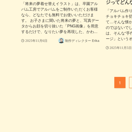
ジってどん
「将来の夢着せ替えイラスト」は、卒園アル
バム工房でアルバムをご制作いただくお客様
「アルバム作
なら、どなたでも無料でお使いいただけま
チョキチョキ
す。 お子さまに聞いた将来の夢と、写真デー
て…そんな懐
タからお顔を切り抜いた「PNG画像」を用意
のではないでし
するだけで、なりたい夢を再現した、かわ...
は、そんな“手
ージ」というオ
制作ディレクター Erika
2025年11月6日
2025年11月5日
1