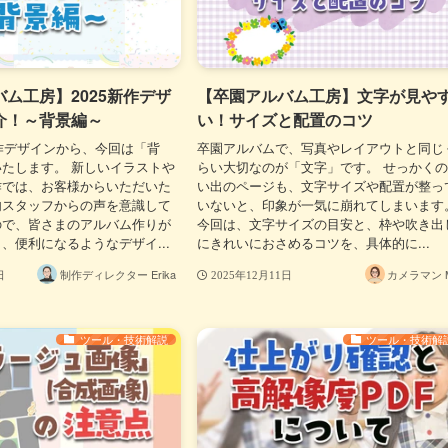
ム工房】2025新作デザ
【卒園アルバム工房】文字が見や
介！～背景編～
い！サイズと配置のコツ
新作デザインから、今回は「背
卒園アルバムで、写真やレイアウトと同じ
たします。 新しいイラストや
らい大切なのが「文字」です。 せっかく
作では、お客様からいただいた
い出のページも、文字サイズや配置が整っ
内スタッフからの声を意識して
いないと、印象が一気に崩れてしまいます
ので、皆さまのアルバム作りが
今回は、文字サイズの目安と、枠や吹き出
、便利になるようなデザイ...
にきれいにおさめるコツを、具体的に...
制作ディレクター Erika
カメラマン M
日
2025年12月11日
ツール・技術解説
ツール・技術解