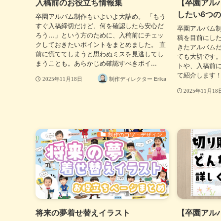
入稿前のお役立ち情報集
【卒園アル
したい6つ
卒園アルバム制作もいよいよ大詰め。 「もう
すぐ入稿締切だけど、何を確認したら安心だ
卒園アルバム
ろう…」という方のために、入稿前にチェッ
稿を目前にし
クしておきたいポイントをまとめました。 直
きたアルバム
前に慌ててしまうと思わぬミスを見逃してし
ても大切です。
まうことも。あらかじめ確認すべきポイ...
トや、入稿前
て紹介します！
制作ディレクター Erika
2025年11月18日
2025年11月18
制作のコツ・デザイン
将来の夢着せ替えイラスト
【卒園アル