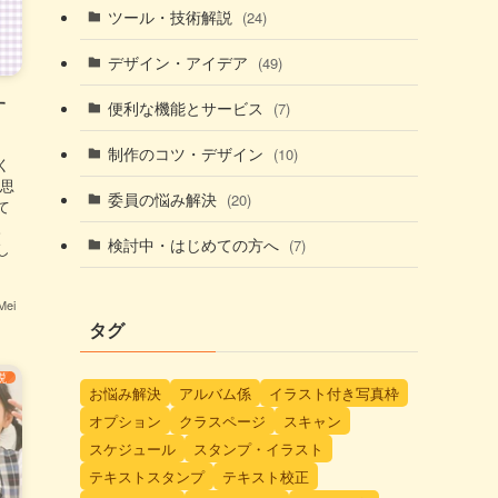
ツール・技術解説
(24)
デザイン・アイデア
(49)
す
便利な機能とサービス
(7)
制作のコツ・デザイン
(10)
く
の思
委員の悩み解決
(20)
て
。
検討中・はじめての方へ
(7)
し
ei
タグ
説
お悩み解決
アルバム係
イラスト付き写真枠
オプション
クラスページ
スキャン
スケジュール
スタンプ・イラスト
テキストスタンプ
テキスト校正