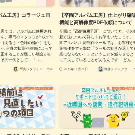
バム工房】コラージュ画
【卒園アルバム工房】仕上がり確
機能と高解像度PDF依頼について
工房では、アルバムに使用され
今回は「高解像度PDF」についてと、その
を、専門のスタッフが1枚ずつ
頼方法について詳しくお伝えいたします。
チ（明るさ・色味の補正）をし
園アルバム工房制作ツールでは、お客様が
かし写真の状態や種類によって
集操作をする際に「ツールの動きが遅くて
補正することが難しい場合があ
業にならない！」ということを減らせるよ
その一例として、「コ...
に工夫していることがあるんです！ どん...
写真レタッチャー Yuki
制作ディレクター Eri
2025年11月26日
アルバム制作ガイド
委員の悩み解