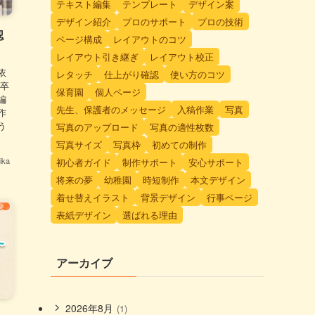
テキスト編集
テンプレート
デザイン案
デザイン紹介
プロのサポート
プロの技術
認
ページ構成
レイアウトのコツ
レイアウト引き継ぎ
レイアウト校正
依
レタッチ
仕上がり確認
使い方のコツ
 卒
保育園
個人ページ
編
先生、保護者のメッセージ
入稿作業
写真
作
う
写真のアップロード
写真の適性枚数
写真サイズ
写真枠
初めての制作
ka
初心者ガイド
制作サポート
安心サポート
将来の夢
幼稚園
時短制作
本文デザイン
着せ替えイラスト
背景デザイン
行事ページ
決
表紙デザイン
選ばれる理由
アーカイブ
2026年8月
(1)