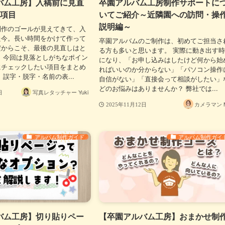
バム工房】入稿前に見直
卒園アルバム工房制作サポートに
の項目
いてご紹介～近隣園への訪問・操
説明編～
制作のゴールが見えてきて、入
た今。長い時間をかけて作って
卒園アルバムのご制作は、初めてご担当さ
だからこそ、最後の見直しはと
る方も多いと思います。 実際に動き出す
 今回は見落としがちなポイン
になり、「お申し込みはしたけど何から始
にチェックしたい項目をまとめ
ればいいのか分からない」「パソコン操作
 誤字・脱字・名前の表...
自信がない」「直接会って相談がしたい」
どのお悩みはありませんか？ 弊社では...
写真レタッチャー Yuki
日
カメラマン M
2025年11月12日
アルバム制作ガイド
アルバム制作ガイ
バム工房】切り貼りペー
【卒園アルバム工房】おまかせ制