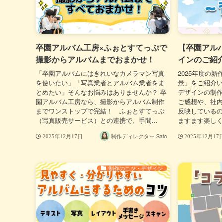
卒園アルバム工房×ふぉとすてっぷで
【卒園アルバ
撮影からアルバムまでおまかせ！
インのご紹
「卒園アルバムにはきれいなカメラマン写真
2025年度の
を使いたい」「写真業者とアルバム業者をま
景」をご紹介い
とめたい」そんなお悩みはありませんか？ 卒
デザインの制
園アルバム工房なら、撮影からアルバム制作
ご感想や、社
までワンストップで完結！ ふぉとすてっぷ
反映している
（写真販売サービス）との連携で、手間...
ますます楽しく
制作ディレクター Sato
2025年12月17日
2025年12月17
制作のコツ・デザイン