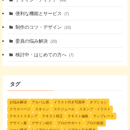
(49)
便利な機能とサービス
(7)
制作のコツ・デザイン
(10)
委員の悩み解決
(20)
検討中・はじめての方へ
(7)
タグ
お悩み解決
アルバム係
イラスト付き写真枠
オプション
クラスページ
スキャン
スケジュール
スタンプ・イラスト
テキストスタンプ
テキスト校正
テキスト編集
テンプレート
デザイン案
デザイン紹介
プロのサポート
プロの技術
ページ構成
レイアウトのコツ
レイアウト引き継ぎ