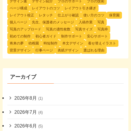
デザイン案
デザイン紹介
プロのサポート
プロの技術
ページ構成
レイアウトのコツ
レイアウト引き継ぎ
レイアウト校正
レタッチ
仕上がり確認
使い方のコツ
保育園
個人ページ
先生、保護者のメッセージ
入稿作業
写真
写真のアップロード
写真の適性枚数
写真サイズ
写真枠
初めての制作
初心者ガイド
制作サポート
安心サポート
将来の夢
幼稚園
時短制作
本文デザイン
着せ替えイラスト
背景デザイン
行事ページ
表紙デザイン
選ばれる理由
アーカイブ
2026年8月
(1)
2026年7月
(4)
2026年6月
(5)