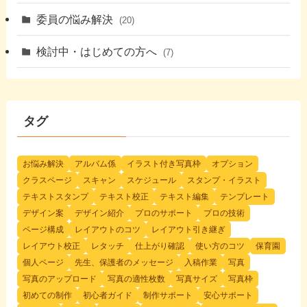
委員の悩み解決
(20)
検討中・はじめての方へ
(7)
タグ
お悩み解決
アルバム係
イラスト付き写真枠
オプション
クラスページ
スキャン
スケジュール
スタンプ・イラスト
テキストスタンプ
テキスト校正
テキスト編集
テンプレート
デザイン案
デザイン紹介
プロのサポート
プロの技術
ページ構成
レイアウトのコツ
レイアウト引き継ぎ
レイアウト校正
レタッチ
仕上がり確認
使い方のコツ
保育園
個人ページ
先生、保護者のメッセージ
入稿作業
写真
写真のアップロード
写真の適性枚数
写真サイズ
写真枠
初めての制作
初心者ガイド
制作サポート
安心サポート