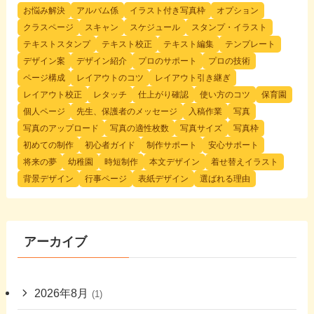
お悩み解決
アルバム係
イラスト付き写真枠
オプション
クラスページ
スキャン
スケジュール
スタンプ・イラスト
テキストスタンプ
テキスト校正
テキスト編集
テンプレート
デザイン案
デザイン紹介
プロのサポート
プロの技術
ページ構成
レイアウトのコツ
レイアウト引き継ぎ
レイアウト校正
レタッチ
仕上がり確認
使い方のコツ
保育園
個人ページ
先生、保護者のメッセージ
入稿作業
写真
写真のアップロード
写真の適性枚数
写真サイズ
写真枠
初めての制作
初心者ガイド
制作サポート
安心サポート
将来の夢
幼稚園
時短制作
本文デザイン
着せ替えイラスト
背景デザイン
行事ページ
表紙デザイン
選ばれる理由
アーカイブ
2026年8月
(1)