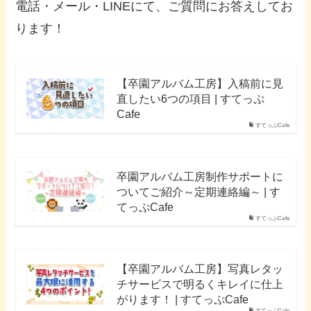
電話・メール・LINEにて、ご質問にお答えしてお
ります！
【卒園アルバム工房】入稿前に見
直したい6つの項目 | すてっぷ
Cafe
すてっぷCafe
卒園アルバム工房制作サポートに
ついてご紹介～定期連絡編～ | す
てっぷCafe
すてっぷCafe
【卒園アルバム工房】写真レタッ
チサービスで明るくキレイに仕上
がります！ | すてっぷCafe
すてっぷCafe