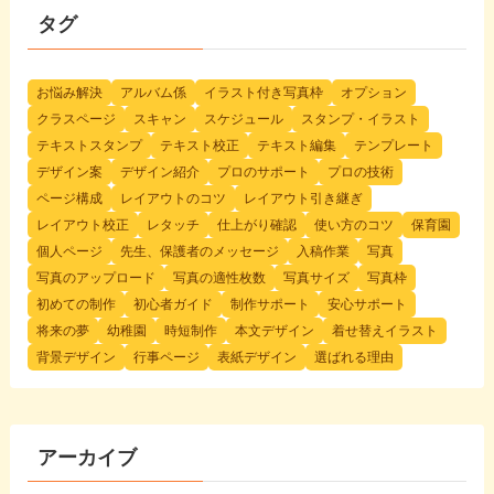
タグ
お悩み解決
アルバム係
イラスト付き写真枠
オプション
クラスページ
スキャン
スケジュール
スタンプ・イラスト
テキストスタンプ
テキスト校正
テキスト編集
テンプレート
デザイン案
デザイン紹介
プロのサポート
プロの技術
ページ構成
レイアウトのコツ
レイアウト引き継ぎ
レイアウト校正
レタッチ
仕上がり確認
使い方のコツ
保育園
個人ページ
先生、保護者のメッセージ
入稿作業
写真
写真のアップロード
写真の適性枚数
写真サイズ
写真枠
初めての制作
初心者ガイド
制作サポート
安心サポート
将来の夢
幼稚園
時短制作
本文デザイン
着せ替えイラスト
背景デザイン
行事ページ
表紙デザイン
選ばれる理由
アーカイブ