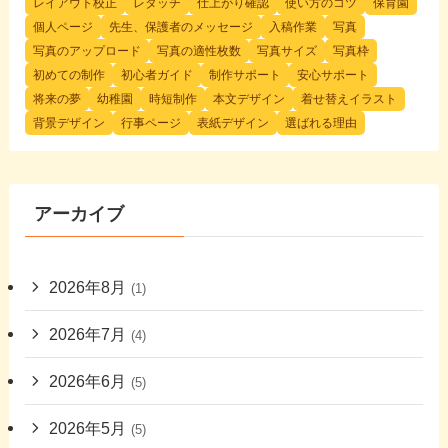
レイアウト校正
レタッチ
仕上がり確認
使い方のコツ
保育園
個人ページ
先生、保護者のメッセージ
入稿作業
写真
写真のアップロード
写真の適性枚数
写真サイズ
写真枠
初めての制作
初心者ガイド
制作サポート
安心サポート
将来の夢
幼稚園
時短制作
本文デザイン
着せ替えイラスト
背景デザイン
行事ページ
表紙デザイン
選ばれる理由
アーカイブ
2026年8月
(1)
2026年7月
(4)
2026年6月
(5)
2026年5月
(5)