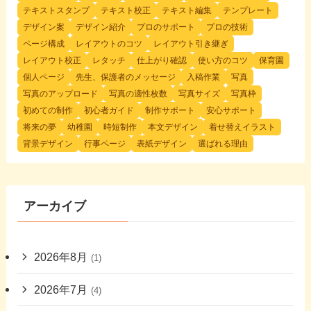
テキストスタンプ
テキスト校正
テキスト編集
テンプレート
デザイン案
デザイン紹介
プロのサポート
プロの技術
ページ構成
レイアウトのコツ
レイアウト引き継ぎ
レイアウト校正
レタッチ
仕上がり確認
使い方のコツ
保育園
個人ページ
先生、保護者のメッセージ
入稿作業
写真
写真のアップロード
写真の適性枚数
写真サイズ
写真枠
初めての制作
初心者ガイド
制作サポート
安心サポート
将来の夢
幼稚園
時短制作
本文デザイン
着せ替えイラスト
背景デザイン
行事ページ
表紙デザイン
選ばれる理由
アーカイブ
2026年8月
(1)
2026年7月
(4)