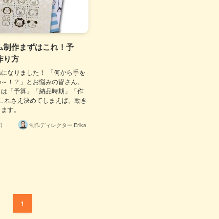
ム制作まずはこれ！予
作り方
になりました！ 「何から手を
の～！？」とお悩みの皆さん。
トは「予算」「納品時期」「作
これさえ決めてしまえば、動き
きます。
制作ディレクター Erika
日
1