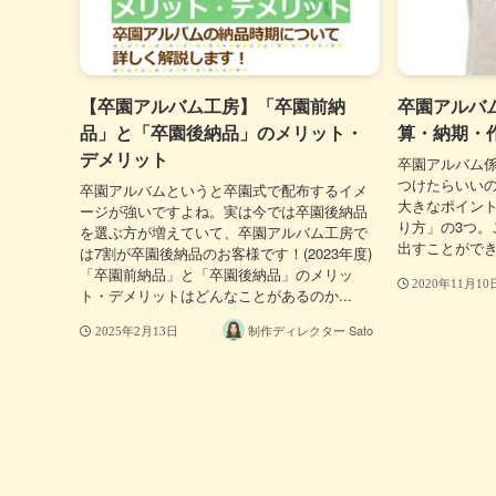
【卒園アルバム工房】「卒園前納
卒園アルバ
品」と「卒園後納品」のメリット・
算・納期・
デメリット
卒園アルバム係
つけたらいい
卒園アルバムというと卒園式で配布するイメ
大きなポイン
ージが強いですよね。実は今では卒園後納品
り方」の3つ。
を選ぶ方が増えていて、卒園アルバム工房で
出すことがで
は7割が卒園後納品のお客様です！(2023年度)
「卒園前納品」と「卒園後納品」のメリッ
2020年11月10
ト・デメリットはどんなことがあるのか...
制作ディレクター Sato
2025年2月13日