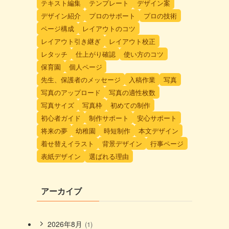
テキスト編集
テンプレート
デザイン案
デザイン紹介
プロのサポート
プロの技術
ページ構成
レイアウトのコツ
レイアウト引き継ぎ
レイアウト校正
レタッチ
仕上がり確認
使い方のコツ
保育園
個人ページ
先生、保護者のメッセージ
入稿作業
写真
写真のアップロード
写真の適性枚数
写真サイズ
写真枠
初めての制作
初心者ガイド
制作サポート
安心サポート
将来の夢
幼稚園
時短制作
本文デザイン
着せ替えイラスト
背景デザイン
行事ページ
表紙デザイン
選ばれる理由
アーカイブ
2026年8月
(1)