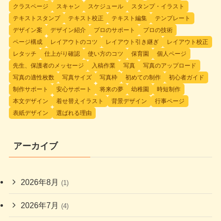
クラスページ
スキャン
スケジュール
スタンプ・イラスト
テキストスタンプ
テキスト校正
テキスト編集
テンプレート
デザイン案
デザイン紹介
プロのサポート
プロの技術
ページ構成
レイアウトのコツ
レイアウト引き継ぎ
レイアウト校正
レタッチ
仕上がり確認
使い方のコツ
保育園
個人ページ
先生、保護者のメッセージ
入稿作業
写真
写真のアップロード
写真の適性枚数
写真サイズ
写真枠
初めての制作
初心者ガイド
制作サポート
安心サポート
将来の夢
幼稚園
時短制作
本文デザイン
着せ替えイラスト
背景デザイン
行事ページ
表紙デザイン
選ばれる理由
アーカイブ
2026年8月
(1)
2026年7月
(4)