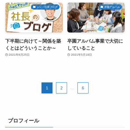
シン・社長ブログ
卒園アルバム
下半期に向けて～関係を築
卒園アルバム事業で大切に
くとはどういうことか～
していること
2021年6月25日
2021年5月18日
1
2
...
6
プロフィール