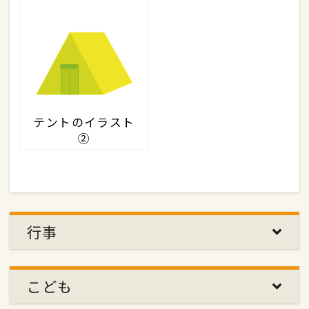
テントのイラスト
②
行事
こども