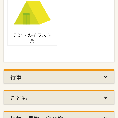
テントのイラスト
②
行事
こども