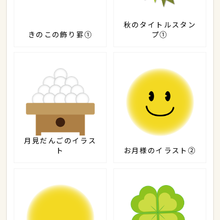
秋のタイトルスタン
きのこの飾り罫①
プ①
月見だんごのイラス
ト
お月様のイラスト②