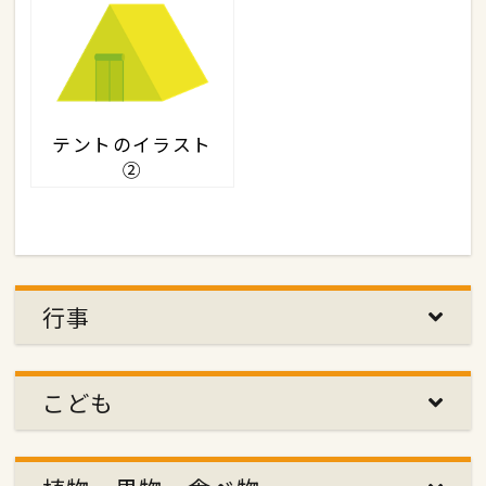
テントのイラスト
②
行事
こども