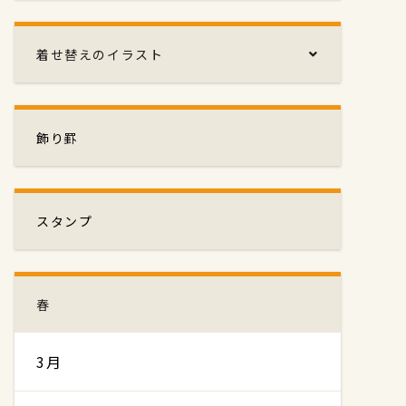
着せ替えのイラスト
飾り罫
スタンプ
春
3月