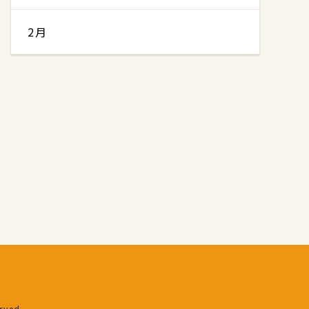
2月
erved.