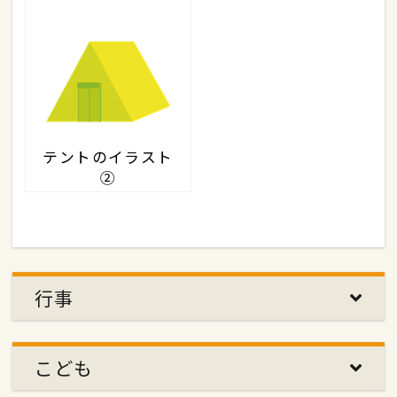
テントのイラスト
②
行事
こども