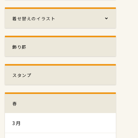
着せ替えのイラスト
飾り罫
スタンプ
春
3月