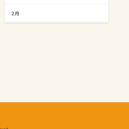
2月
erved.