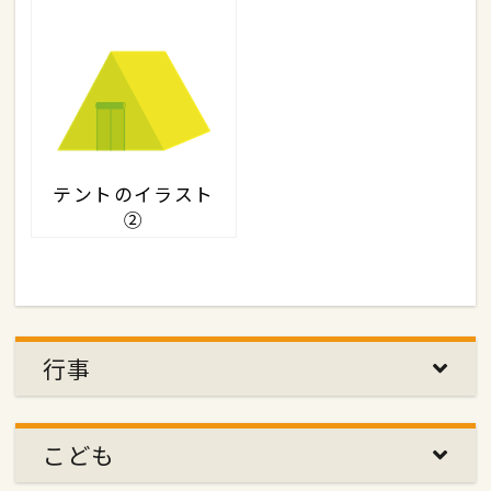
テントのイラスト
②
行事
こども