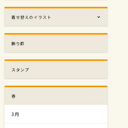
着せ替えのイラスト
飾り罫
スタンプ
春
3月