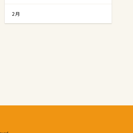
2月
erved.