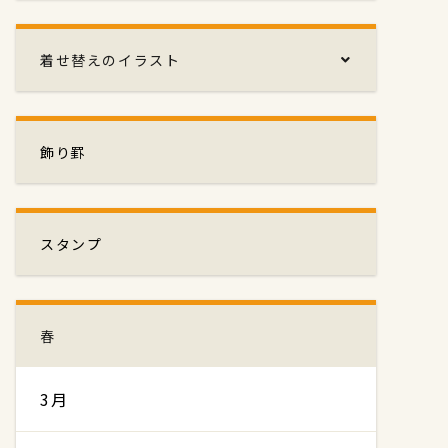
着せ替えのイラスト
飾り罫
スタンプ
春
3月