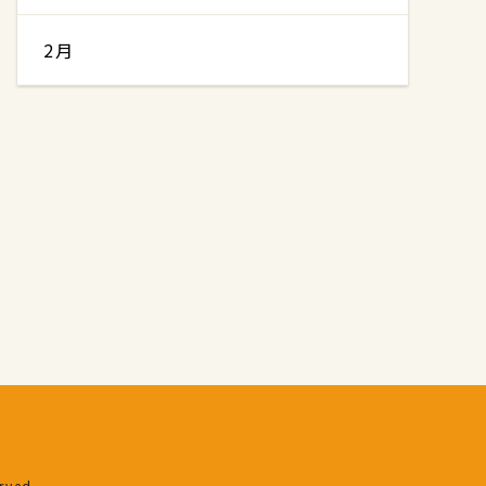
2月
erved.