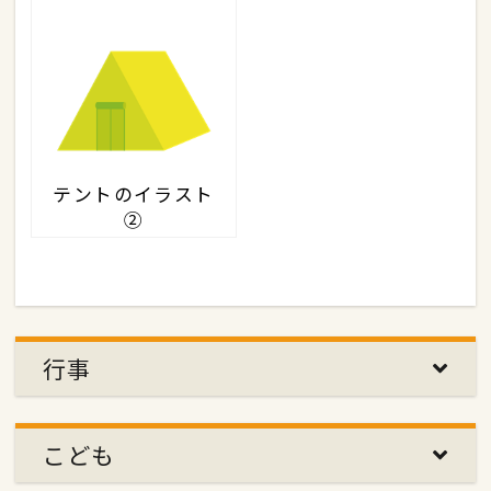
テントのイラスト
②
行事
こども