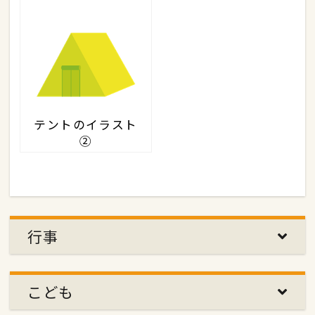
テントのイラスト
②
行事
こども