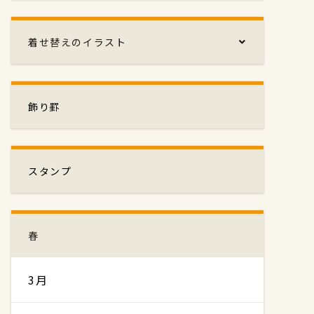
着せ替えのイラスト
飾り罫
スタンプ
春
3月