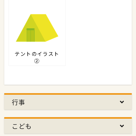
テントのイラスト
②
行事
こども