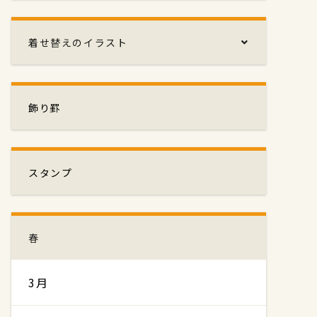
着せ替えのイラスト
飾り罫
スタンプ
春
3月