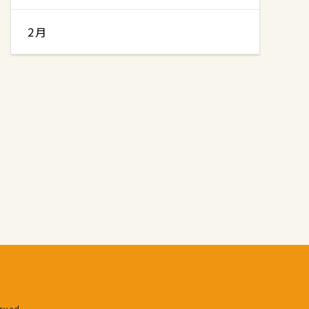
2月
erved.