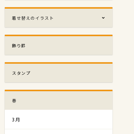
着せ替えのイラスト
飾り罫
スタンプ
春
3月