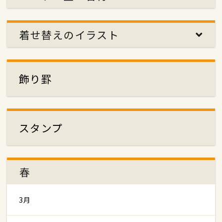
着せ替えのイラスト
飾り罫
スタンプ
春
3月