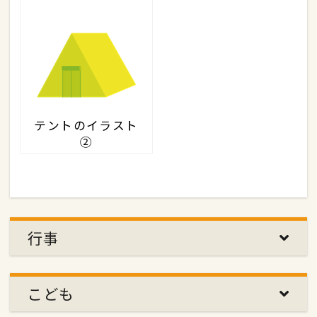
テントのイラスト
②
行事
こども