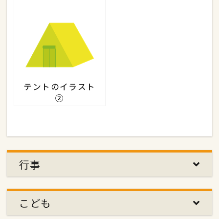
テントのイラスト
②
行事
こども