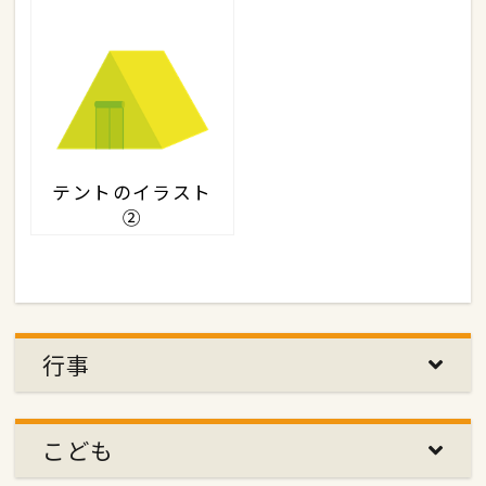
テントのイラスト
②
行事
こども